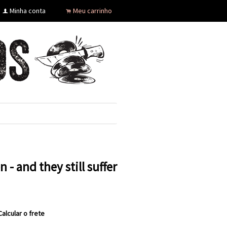
Minha conta
Meu carrinho
f
.
n - and they still suffer
Calcular o frete