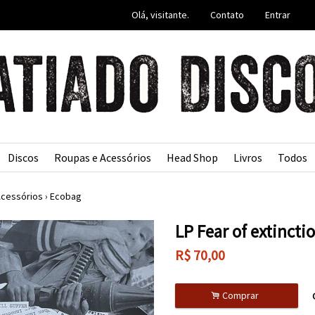
Olá, visitante.
Contato
Entrar
Discos
Roupas e Acessórios
Head Shop
Livros
Todos
Acessórios
›
Ecobag
LP Fear of extinctio
R$
70,00
.
Comprar