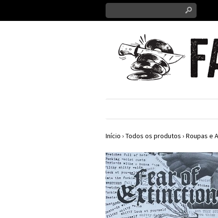
s
Início
›
Todos os produtos
›
Roupas e 