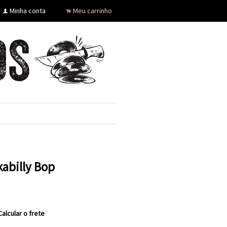
Minha conta
Meu carrinho
f
.
kabilly Bop
Calcular o frete