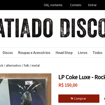
Olá, visitante.
Contato
Entrar
Discos
Roupas e Acessórios
Head Shop
Livros
Todos
ck / alternativo / folk / metal
LP Coke Luxe - Roc
R$
150,00
.
Comprar