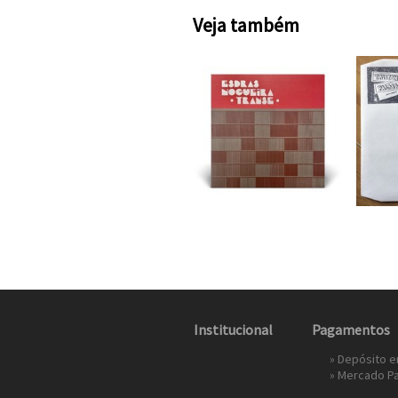
Veja também
Institucional
Pagamentos
» Depósito 
»
Mercado P