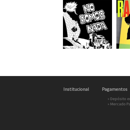
Institucional
Pagamentos
» Depósito 
»
Mercado P