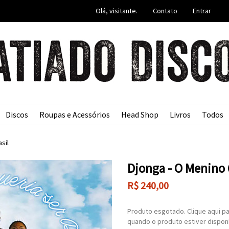
Olá, visitante.
Contato
Entrar
Discos
Roupas e Acessórios
Head Shop
Livros
Todos
asil
Djonga - O Menino 
R$
240,00
Produto esgotado. Clique aqui pa
quando o produto estiver disponí