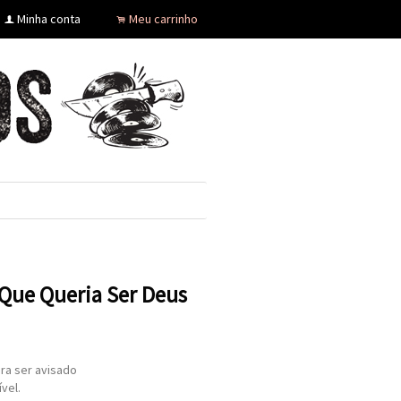
Minha conta
Meu carrinho
f
.
Que Queria Ser Deus
ra ser avisado
vel.