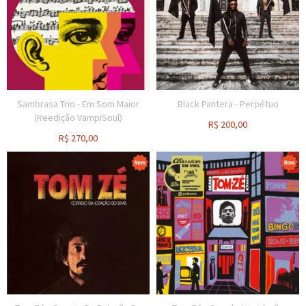
Sambrasa Trio - Em Som Maior
Black Pantera - Perpétuo
(Reedição VampiSoul)
R$
200,00
R$
270,00