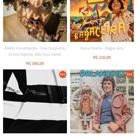
Anelis Assumpção - Sou Suspeita,
Dona Onete - Bagaceira
Estou Sujeita, Não Sou Santa
R$
220,00
R$
300,00