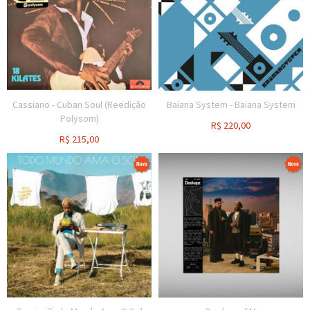
Cassiano - Cuban Soul (Reedição
Baiana System - Baiana System
Polysom)
R$
220,00
R$
215,00