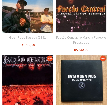
Gog - Peso Pesado (1992)
Facção Central - A Marcha Funebre
Prossegue
R$
250,00
R$
350,00