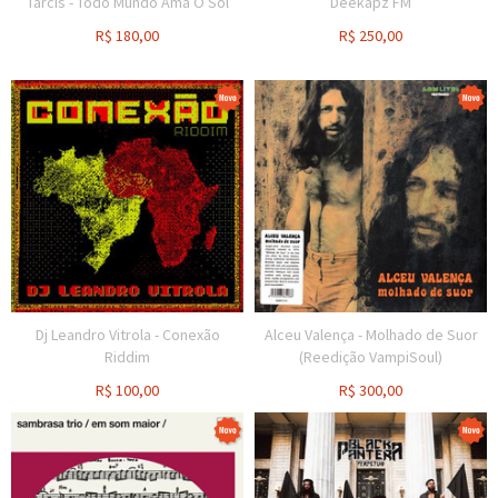
Tarcis - Todo Mundo Ama O Sol
Deekapz FM
R$
180,00
R$
250,00
Dj Leandro Vitrola - Conexão
Alceu Valença - Molhado de Suor
Riddim
(Reedição VampiSoul)
R$
100,00
R$
300,00