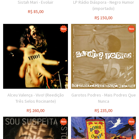
Sistah Mari - Evoluir
LP Rádio Diáspora - Negro Humor
(importado)
R$
85,00
R$
150,00
Alceu Valença - Vivo! (Reedição
Garotos Podres - Mais Podres Que
Três Selos Rocinante)
Nunca
R$
260,00
R$
235,00