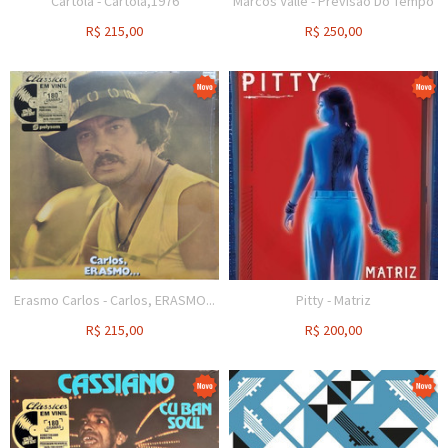
Cartola - Cartola,1976
Marcos Valle - Previsão Do Tempo
R$
215,00
R$
250,00
Erasmo Carlos - Carlos, ERASMO...
Pitty - Matriz
R$
215,00
R$
200,00