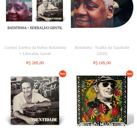
Combo Samba da Bahia: Batatinha
Batatinha - Toalha da Saudade
+ Ederaldo Gentil
(2025)
R$
265,00
R$
165,00