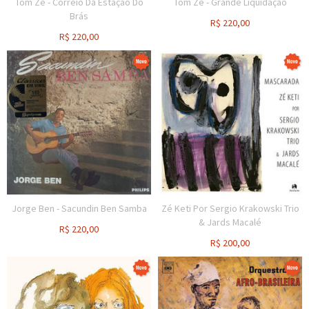
Tom Zé - Correio Da Estação Do
Tom Zé - Grande Liquidação
Brás
R$
220,00
R$
220,00
Jorge Ben - Sacundin Ben Samba
Zé Keti Por Sergio Krakowski Trio
& Jards Macalé
R$
220,00
R$
200,00