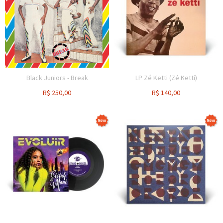
Black Juniors - Break
LP Zé Ketti (Zé Ketti)
R$
250,00
R$
140,00