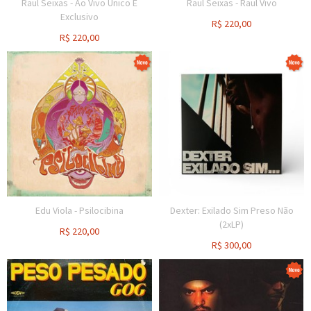
Raul Seixas - Ao Vivo Único E
Raul Seixas - Raul Vivo
Exclusivo
R$
220,00
R$
220,00
Edu Viola - Psilocibina
Dexter: Exilado Sim Preso Não
(2xLP)
R$
220,00
R$
300,00