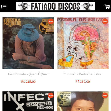
4
.
João Donato - Quem É Quem
Curumim - Pedra De Selva
R$
215,00
R$
180,00