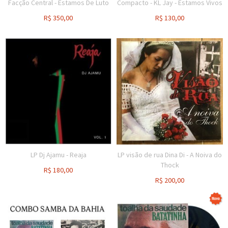
Facção Central - Estamos De Luto
Compacto - KL Jay - Estamos Vivos
R$
350,00
R$
130,00
LP Dj Ajamu - Reaja
LP visão de rua Dina Di - A Noiva do
Thock
R$
180,00
R$
200,00