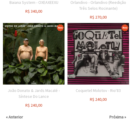
Baiana System - OXEAXEEXU
Orlandivo - Orlandivo (Reedição
Três Selos Rocinante)
R$
340,00
R$
270,00
João Donato & Jards Macalé -
Coquetel Molotov - Rio'83
Síntese Do Lance
R$
240,00
R$
240,00
« Anterior
Próxima »