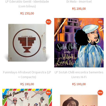
LP Ederaldo Gentil - Identidade
Di Melo - Imorrível
(com bônus)
R$
200,00
R$
150,00
Funmilayo Afrobeat Orquestra (LP
LP Sistah Chilli encontra Sementes
+ Compacto)
Livres Hi-Fi
R$
180,00
R$
180,00