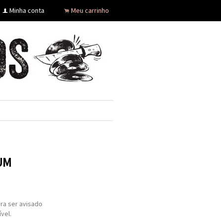
Minha conta
Meu carrinho
f
.
UM
ra ser avisado
vel.