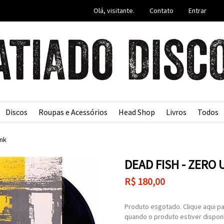
Olá, visitante.
Contato
Entrar
Discos
Roupas e Acessórios
Head Shop
Livros
Todos
nk
DEAD FISH - ZERO 
R$
180,00
Produto esgotado. Clique aqui pa
quando o produto estiver disponí