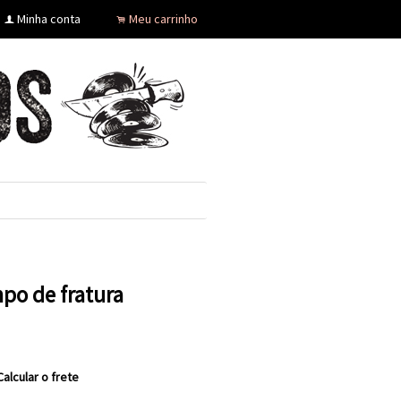
Minha conta
Meu carrinho
f
.
mpo de fratura
Calcular o frete