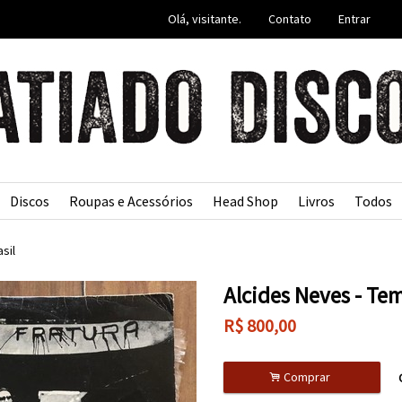
Olá, visitante.
Contato
Entrar
Discos
Roupas e Acessórios
Head Shop
Livros
Todos
asil
Alcides Neves - Te
R$
800,00
.
Comprar