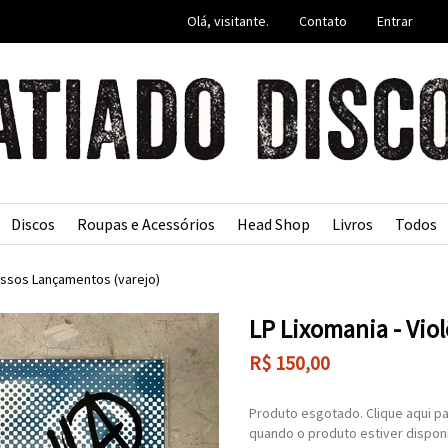
Olá, visitante.
Contato
Entrar
Discos
Roupas e Acessórios
Head Shop
Livros
Todos
ssos Lançamentos (varejo)
LP Lixomania - Vio
R$
150,00
Produto esgotado. Clique aqui pa
quando o produto estiver disponí