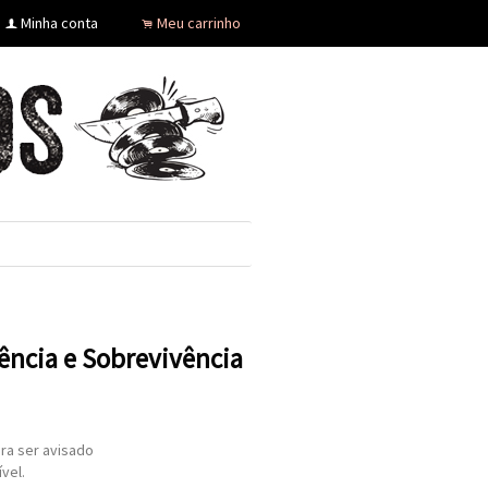
Minha conta
Meu carrinho
f
.
lência e Sobrevivência
ra ser avisado
vel.