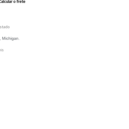
Calcular o frete
estado
, Michigan.
eis