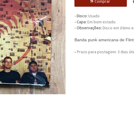
.
Comprar
-
Disco:
Usado
- Capa:
Em bom estado.
- Observações:
Disco em ótimo 
Banda punk americana de Flint
• Prazo para postagem:
3 dias út