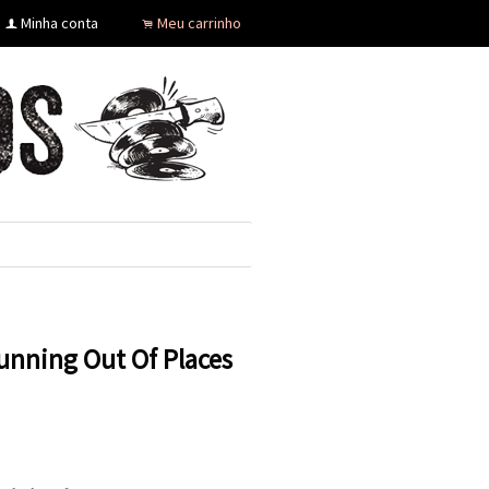
Minha conta
Meu carrinho
f
.
Running Out Of Places