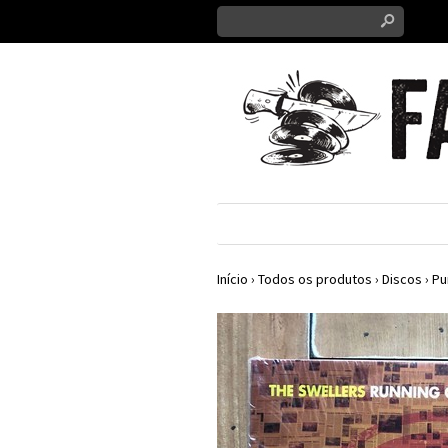
s
Início
›
Todos os produtos
›
Discos
›
Pu