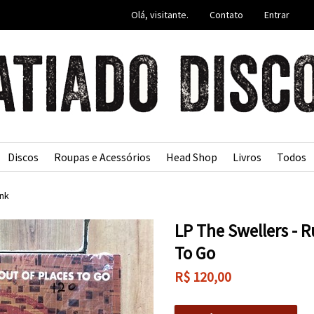
Olá, visitante.
Contato
Entrar
Discos
Roupas e Acessórios
Head Shop
Livros
Todos
nk
LP The Swellers - 
To Go
R$
120,00