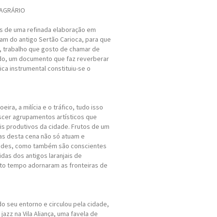
ZAGRÁRIO
s de uma refinada elaboração em
am do antigo Sertão Carioca, para que
, trabalho que gosto de chamar de
udo, um documento que faz reverberar
ca instrumental constituiu-se o
eira, a milícia e o tráfico, tudo isso
scer agrupamentos artísticos que
s produtivos da cidade. Frutos de um
tas desta cena não só atuam e
dades, como também são conscientes
idas dos antigos laranjais de
to tempo adornaram as fronteiras de
do seu entorno e circulou pela cidade,
azz na Vila Aliança, uma favela de