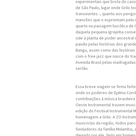
experimentais que brota do caos
de São Paulo, lugar onde Grilo t
transeuntes -, quanto aos perig
mansões que o espremiam pela ci
quarto na paisagem bucólica de 
daquela pequena igrejinha conse
ode à planta de poder ancestral 
paixão pelas histórias dos grand
Bangu, assim como das histórias 
com o free jazz que nasce do tra
Avenida Brasil pelas madrugadas
sertão.
Essa breve viagem se firma feito
onde os poderes de Djalma Corrê
contribuições à música brasileira 
Oeste Instrumental trazem invoca
edição do Festival Instrumental 
homenagem a Grilo. A ZO Instrum
musicistas da região, todos par
fundadores da família Mulambo, 
deixado por ele, feito em homen