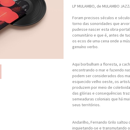
LP MULAMBO, de MULAMBO JAZ
Foram precisos séculos e século
torno das sonoridades que arvor
pudesse nascer esta obra-portal
comunitário e que é, antes de t
os ecos de uma cena onde a músi
genuíno verbo.
Aqui borbulham a floresta, a cacho
encontrando o mar e fazendo na
podem ser considerados dos mai
esquecido velho oeste, os artis
produzem por meio de coletivi
das glórias e consequências traz
semeaduras coloniais que há mui
seus territórios.
Andarilho, Fernando Grilo saltou 
inquietando-se e transmutando o j