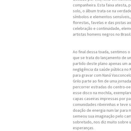
companheira. Esta faixa atesta,
solo, o álbum trata-se na verdad
símbolos e elementos sensíveis,
florestas, favelas e das pistas 
celebração e continuidade, ele
artistas homens negros no Brasil
Ao final dessa toada, sentimos o
que se trata do lançamento de um
partido deste plano apenas um a
negligência da saúde pública no R
para gravar com Naná Vasconcelo
Grilo parte ao fim de uma jornada
percorrer estradas do centro-oes
esse disco na mochila, exemplar
capas caseiras impressas por pa
comunidades ribeirinhas e teve 
doação de energia num lar para me
semeou sua imaginação pelo cami
sobretudo, nos diz muito sobre 
esperanças.