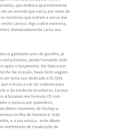
 portanto, que embora aparentemente
e de um enredo que narra, por meio de
 os mistérios que nutrem a verve das
ao oeste carioca. Algo sobre memória,
mentos demasiadamente caros aos
.
 disco ganhando ares de gurufim, já
 vinil póstumo, tendo Fernando Grilo
no após o lançamento. Ele falece por
ecife. Na ocasião, havia feito viagem
s um tema seu dedicado a Èù Òrìà.
 que o levou a sair do sudeste para
te e do nordeste brasileiros. Levava
es artesanais em formato CD com
inho e passou por quilombos,
seu último momento de festejo e
ninos na Ilha de Itamaracá. Grilo
nho, e a sua música - este álbum
um sentimento de ritualização de