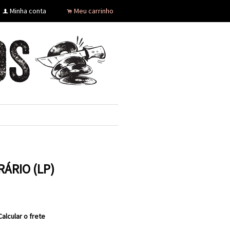
Minha conta
Meu carrinho
f
.
ÁRIO (LP)
Calcular o frete