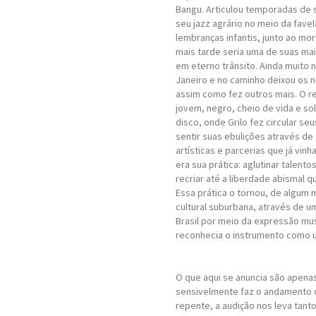
Bangu. Articulou temporadas de 
seu jazz agrário no meio da fave
lembranças infantis, junto ao mor
mais tarde seria uma de suas mais
em eterno trânsito. Ainda muito n
Janeiro e no caminho deixou os 
assim como fez outros mais. O r
jovem, negro, cheio de vida e so
disco, onde Grilo fez circular se
sentir suas ebulições através de 
artísticas e parcerias que já vin
era sua prática: aglutinar talentos
recriar até a liberdade abismal q
Essa prática o tornou, de algum 
cultural suburbana, através de 
Brasil por meio da expressão mus
reconhecia o instrumento como 
O que aqui se anuncia são apena
sensivelmente faz o andamento 
repente, a audição nos leva tant