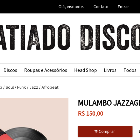
Olá, visitante.
Contato
Entrar
Discos
Roupas e Acessórios
Head Shop
Livros
Todos
p / Soul / Funk / Jazz / Afrobeat
MULAMBO JAZZAGR
R$
150,00
.
Comprar