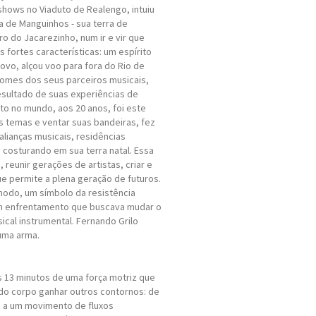
shows no Viaduto de Realengo, intuiu
la de Manguinhos - sua terra de
ro do Jacarezinho, num ir e vir que
 fortes características: um espírito
ovo, alçou voo para fora do Rio de
nomes dos seus parceiros musicais,
esultado de suas experiências de
lto no mundo, aos 20 anos, foi este
us temas e ventar suas bandeiras, fez
alianças musicais, residências
ha costurando em sua terra natal. Essa
, reunir gerações de artistas, criar e
ue permite a plena geração de futuros.
modo, um símbolo da resistência
um enfrentamento que buscava mudar o
ical instrumental. Fernando Grilo
uma arma.
s 13 minutos de uma força motriz que
do corpo ganhar outros contornos: de
o a um movimento de fluxos