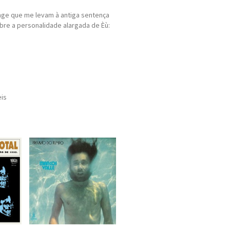
nge que me levam à antiga sentença
obre a personalidade alargada de Èù:
eis