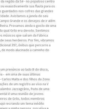
 da região da Sé - no populoso centro
ocou exaustivamente sua flauta para os
os guardados nos cofres das grandes
dade. Avistamos a janela do seu
Campo Grande e os desejos de ir além
lheira. Provamos ainda o gosto de uma
da qual Grilo era devoto. Sentimos
es músicos que saíram da Fábrica
de seus herdeiros. Por fim, vibramos
dicional 397, ônibus que percorre a
, de modo alucinado a caminho do
 um prenúncio ao lado B do disco,
a - em uma de suas últimas
- Carlos Malta e dos filhos da Zona
ções de um registro ao vivo na V
Mulambo Jazzagrário, fruto de uma
ental é uma reunião de jovens
ceiros de Grilo, todos membros
aqui recriando um tema inédito
agem a minha pessoa, sua viúva e