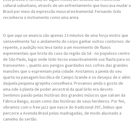
cultural suburbana, através de um enfrentamento que buscava mudar o
Brasil por meio da expressão musical instrumental. Fernando Grilo
reconhecia o instrumento como uma arma.
O que aqui se anuncia são apenas 13 minutos de uma força motriz que
sensivelmente faz o andamento do corpo ganhar outros contornos: de
repente, a audição nos leva tanto a um movimento de fluxos
experimentais que brota do caos da região da Sé - no populoso centro
de São Paulo, lugar onde Grilo tocou exaustivamente sua flauta para os
transeuntes -, quanto aos perigos guardados nos cofres das grandes
mansões que o espremiam pela cidade. Avistamos a janela do seu
quarto na paisagem bucólica de Campo Grande e os desejos de ir além
daquela pequena igrejinha conselheira. Provamos ainda o gosto de
uma ode à planta de poder ancestral da qual Grilo era devoto.
Sentimos paixão pelas histórias dos grandes músicos que saíram da
Fábrica Bangu, assim como das histórias de seus herdeiros. Por fim,
vibramos com o free jazz que nasce do tradicional 397, ônibus que
percorre a Avenida Brasil pelas madrugadas, de modo alucinado a
caminho do sertão.