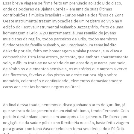
Essa breve viagem se firma feito um prenúncio ao lado B do disco,
onde os poderes de Djalma Corrêa - em uma de suas últimas
contribuições à música brasileira - Carlos Malta e dos filhos da Zona
Oeste Instrumental trazem invocações de um registro ao vivo na V
edição do Festival Instrumental Mulambo Jazzagrário, fruto de uma
homenagem a Grilo. A ZO Instrumental é uma reunião de jovens
musicistas da região, todos parceiros de Grilo, todos membros
fundadores da família Mulambo, aqui recriando um tema inédito
deixado por ele, feito em homenagem a minha pessoa, sua viúva e
companheira. Esta faixa atesta, portanto, que embora aparentemente
solo, o álbum trata-se na verdade de um enredo que narra, por meio
de símbolos e elementos sensíveis, os mistérios que nutrem a verve
das florestas, favelas e das pistas ao oeste carioca. Algo sobre
memória, celebração e continuidade, elementos demasiadamente
caros aos artistas homens negros no Brasil.
Ao final dessa toada, sentimos o disco ganhando ares de gurufim, já
que se trata do lançamento de um vinil póstumo, tendo Fernando Grilo
partido deste plano apenas um ano após o lançamento. Ele falece por
negligência da saúde pública no Recife. Na ocasião, havia feito viagem
para gravar com Naná Vasconcelos um tema seu dedicado a Èù Òrìà.