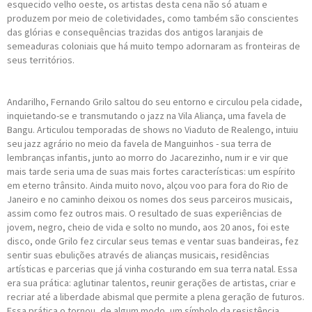
esquecido velho oeste, os artistas desta cena não só atuam e
produzem por meio de coletividades, como também são conscientes
das glórias e consequências trazidas dos antigos laranjais de
semeaduras coloniais que há muito tempo adornaram as fronteiras de
seus territórios.
Andarilho, Fernando Grilo saltou do seu entorno e circulou pela cidade,
inquietando-se e transmutando o jazz na Vila Aliança, uma favela de
Bangu. Articulou temporadas de shows no Viaduto de Realengo, intuiu
seu jazz agrário no meio da favela de Manguinhos - sua terra de
lembranças infantis, junto ao morro do Jacarezinho, num ir e vir que
mais tarde seria uma de suas mais fortes características: um espírito
em eterno trânsito. Ainda muito novo, alçou voo para fora do Rio de
Janeiro e no caminho deixou os nomes dos seus parceiros musicais,
assim como fez outros mais. O resultado de suas experiências de
jovem, negro, cheio de vida e solto no mundo, aos 20 anos, foi este
disco, onde Grilo fez circular seus temas e ventar suas bandeiras, fez
sentir suas ebulições através de alianças musicais, residências
artísticas e parcerias que já vinha costurando em sua terra natal. Essa
era sua prática: aglutinar talentos, reunir gerações de artistas, criar e
recriar até a liberdade abismal que permite a plena geração de futuros.
Essa prática o tornou, de algum modo, um símbolo da resistência