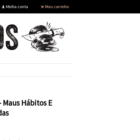
Minha conta
Meu carrinho
f
.
- Maus Hábitos E
das