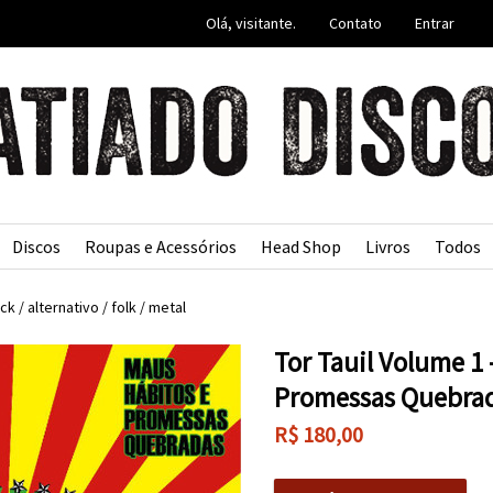
Olá, visitante.
Contato
Entrar
Discos
Roupas e Acessórios
Head Shop
Livros
Todos
ck / alternativo / folk / metal
Tor Tauil Volume 1 
Promessas Quebra
R$
180,00