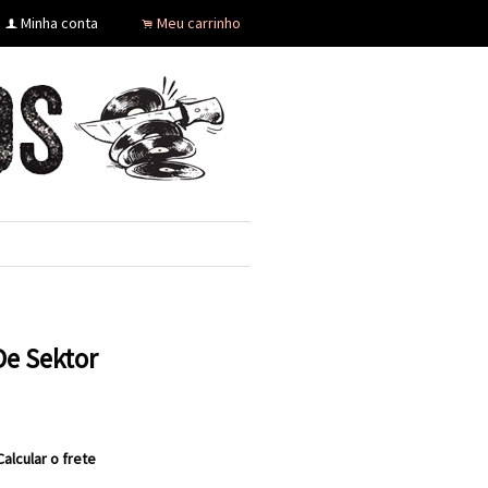
Minha conta
Meu carrinho
f
.
De Sektor
Calcular o frete