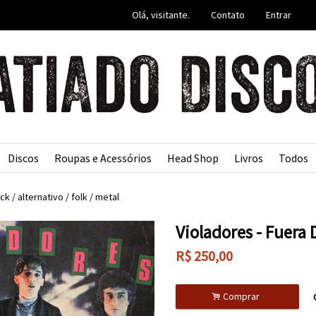
Olá, visitante.
Contato
Entrar
Discos
Roupas e Acessórios
Head Shop
Livros
Todos
ck / alternativo / folk / metal
Violadores - Fuera 
R$
250,00
.
Comprar