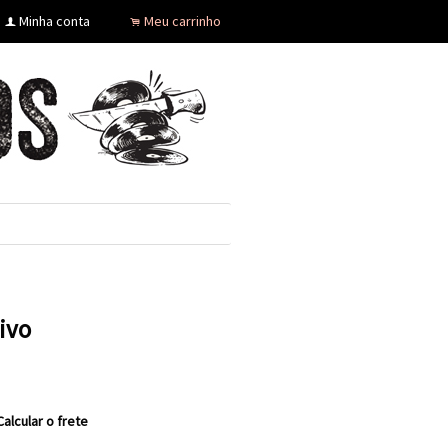
Minha conta
Meu carrinho
f
.
Vivo
Calcular o frete