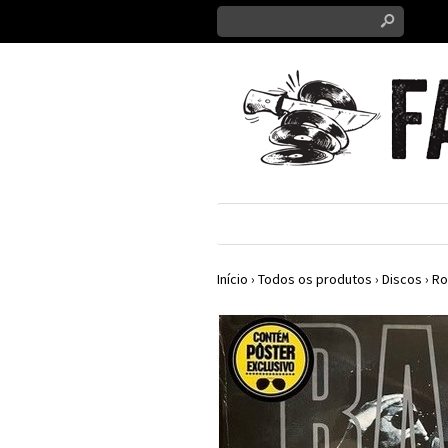
s
Início
›
Todos os produtos
›
Discos
›
Ro