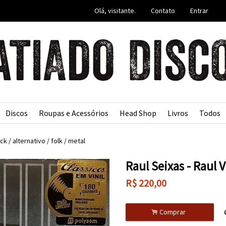
Olá, visitante.
Contato
Entrar
Discos
Roupas e Acessórios
Head Shop
Livros
Todos
ck / alternativo / folk / metal
Raul Seixas - Raul 
R$
220,00
.
Comprar