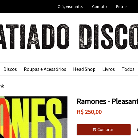
Olá, visitante.
Contato
Entrar
Discos
Roupas e Acessórios
Head Shop
Livros
Todos
nk
Ramones - Pleasan
R$
250,00
.
Comprar