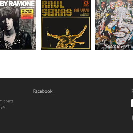
Facebook
em conta
ago