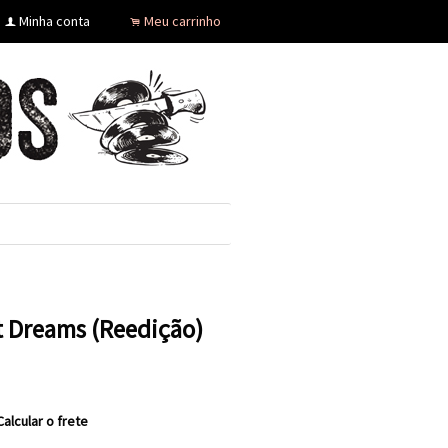
Minha conta
Meu carrinho
f
.
t Dreams (Reedição)
Calcular o frete